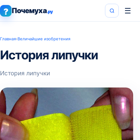
Почемуха
☰
?
.ру
Главная
›
Величайшие изобретения
История липучки
История липучки