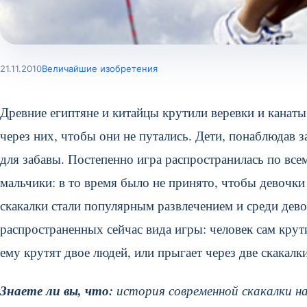
21.11.2010
Величайшие изобретения
Древние египтяне и китайцы крутили веревки и канат
через них, чтобы они не путались. Дети, понаблюдав 
для забавы. Постепенно игра распространилась по всем
мальчики: в то время было не принято, чтобы девочк
скакалки стали популярным развлечением и среди дево
распространенных сейчас вида игры: человек сам крути
ему крутят двое людей, или прыгает через две скакал
Знаете ли вы, что:
история современной скакалки на