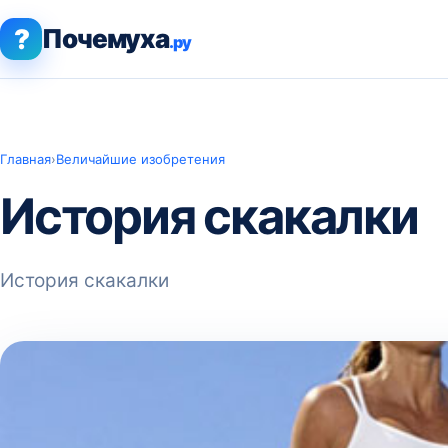
?
Почемуха
.ру
Главная
›
Величайшие изобретения
История скакалки
История скакалки