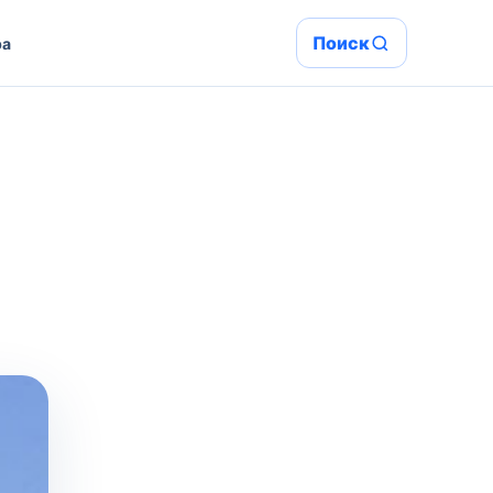
Поиск
ра