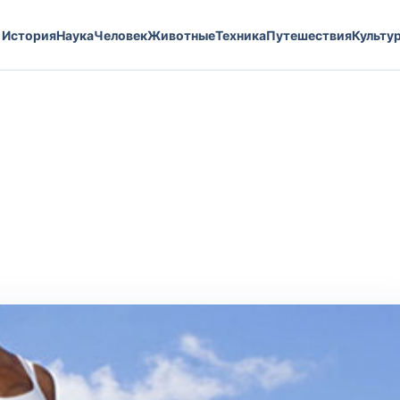
История
Наука
Человек
Животные
Техника
Путешествия
Культу