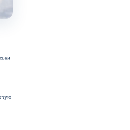
ревки
торую