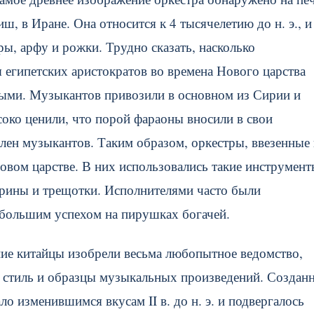
, в Иране. Она относится к 4 тысячелетию до н. э., и
ы, арфу и рожки. Трудно сказать, насколько
 египетских аристократов во времена Нового царства
ковыми. Музыкантов привозили в основном из Сирии и
соко ценили, что порой фараоны вносили в свои
лен музыкантов. Таким образом, оркестры, ввезенные 
Новом царстве. В них использовались такие инструмент
урины и трещотки. Исполнителями часто были
большим успехом на пирушках богачей.
вние китайцы изобрели весьма любопытное ведомство,
 стиль и образцы музыкальных произведений. Созданн
овало изменившимся вкусам II в. до н. э. и подвергалось