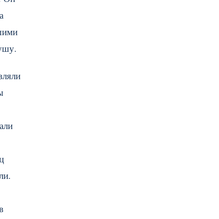
а
ьшими
ушу.
вляли
ы
али
о
ц
ли.
в