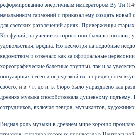
реформированию энергичным императором By Ти (140–8
начальником гармоний и приказал ему создать новый 
для светских развлечений ариях. Приверженцы старых 
Конфуций, на учении которого они были воспитаны, у
удовольствия, вредна. Но несмотря на подобные нео
ведомством и отвечало как за официальные церемонии
хореографические балетные труппы), так и за увесели
популярных песен и переделкой их в придворном вку
своего, и в 7 г. до н. э. бюро было упразднено как р
древняя музыка способствовала душевному подъему. 
сотрудников, включая певцов, музыкантов, художников
Видная роль музыки в древнем мире хорошо проиллю
этрусков, культура которых процветала в Центральной 