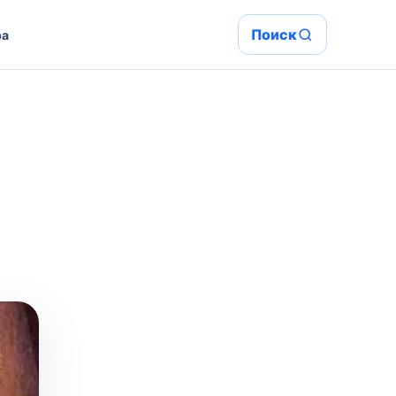
Поиск
ра