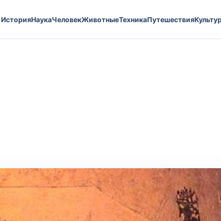
История
Наука
Человек
Животные
Техника
Путешествия
Культу