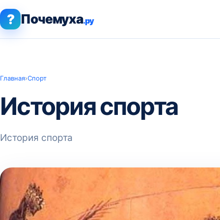
?
Почемуха
.ру
Главная
›
Спорт
История спорта
История спорта