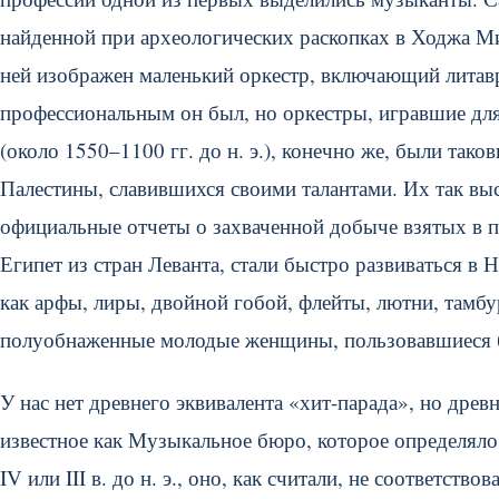
найденной при археологических раскопках в Ходжа Миш
ней изображен маленький оркестр, включающий литавр
профессиональным он был, но оркестры, игравшие для
(около 1550–1100 гг. до н. э.), конечно же, были та
Палестины, славившихся своими талантами. Их так вы
официальные отчеты о захваченной добыче взятых в п
Египет из стран Леванта, стали быстро развиваться в 
как арфы, лиры, двойной гобой, флейты, лютни, тамб
полуобнаженные молодые женщины, пользовавшиеся 
У нас нет древнего эквивалента «хит-парада», но дре
известное как Музыкальное бюро, которое определяло
IV или III в. до н. э., оно, как считали, не соответств