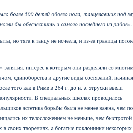
 было более 500 детей обоего пола, танцевавших под зв
гли бы обесчестить и самого последнего из рабов».
ты, но тяга к танцу не исчезла, и из-за границы пото
 занятия, интерес к которым они разделяли со многи
чом, единоборства и другие виды состязаний, начиная
е того как в Риме в 264 г. до н. э. этруски ввели
 популярности. В специальных школах проводилось
льщиков эстетика борьбы была не менее важна, чем по
хищались их телосложением не меньше, чем быстротой
х в своих творениях, а богатые поклонники некоторых