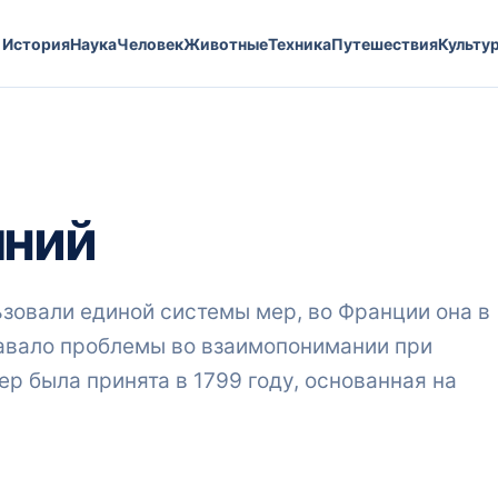
История
Наука
Человек
Животные
Техника
Путешествия
Культу
яний
ьзовали единой системы мер, во Франции она в
давало проблемы во взаимопонимании при
ер была принята в 1799 году, основанная на