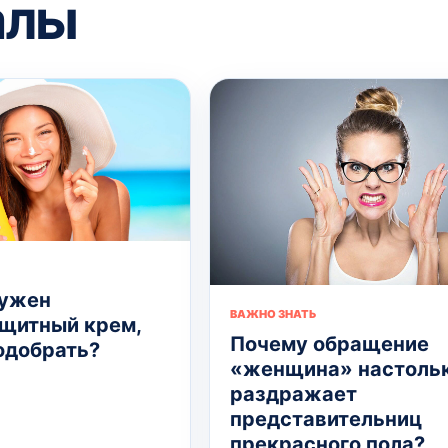
алы
нужен
ВАЖНО ЗНАТЬ
щитный крем,
Почему обращение
подобрать?
«женщина» настоль
раздражает
представительниц
прекрасного пола?