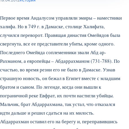
19.04.2012
История
Первое время Андалусом управляли эмиры – наместники
халифа. Но в 749 г. в Дамаске, столице Халифата,
случился переворот. Правящая династия Омейядов была
свергнута, все ее представители убиты, кроме одного.
Последнего Омейяда соплеменники звали Абд ар-
Рахманом, а европейцы – Абдаррахманом (731-788). По
счастью, во время резни его не было в Дамаске. Узнав
страшную новость, он бежал в Египет вместе с младшим
братом и сыном.
По легенде, когда они вышли к
пограничной реке Евфрат, их почти настигли убийцы.
Мальчик, брат Абдаррахмана, так устал, что отказался
идти дальше и решил сдаться на их милость.
Абдаррахман оставил его на берегу и, переправившись