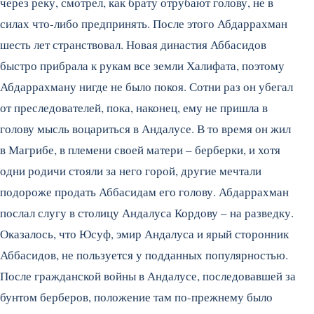
через реку, смотрел, как брату отрубают голову, не в
силах что-либо предпринять. После этого Абдаррахман
шесть лет странствовал. Новая династия Аббасидов
быстро прибрала к рукам все земли Халифата, поэтому
Абдаррахману нигде не было покоя. Сотни раз он убегал
от преследователей, пока, наконец, ему не пришла в
голову мысль воцариться в Андалусе. В то время он жил
в Магрибе, в племени своей матери – берберки, и хотя
одни родичи стояли за него горой, другие мечтали
подороже продать Аббасидам его голову. Абдаррахман
послал слугу в столицу Андалуса Кордову – на разведку.
Оказалось, что Юсуф, эмир Андалуса и ярый сторонник
Аббасидов, не пользуется у подданных популярностью.
После гражданской войны в Андалусе, последовавшей за
бунтом берберов, положение там по-прежнему было