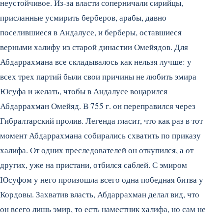
неустойчивое. Из-за власти соперничали сирийцы,
присланные усмирить берберов, арабы, давно
поселившиеся в Андалусе, и берберы, оставшиеся
верными халифу из старой династии Омейядов. Для
Абдар­рахмана все складывалось как нельзя лучше: у
всех трех партий были свои причины не любить эмира
Юсуфа и желать, чтобы в Андалусе воцарился
Абдаррахман Омейяд. В 755 г. он переправился через
Гибралтарский пролив. Легенда гласит, что как раз в тот
момент Абдаррахмана собирались схватить по приказу
халифа. От одних преследователей он откупился, а от
других, уже на пристани, отбился саблей. С эмиром
Юсуфом у него произошла всего одна победная битва у
Кордовы. Захватив власть, Абдаррахман делал вид, что
он всего лишь эмир, то есть наместник халифа, но сам не