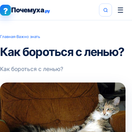
Почемуха
☰
?
.ру
Главная
›
Важно знать
Как бороться с ленью?
Как бороться с ленью?