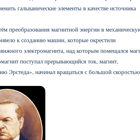
енить гальванические элементы в качестве источника
утём преобразования магнитной энергии в механическу
привело к созданию машин, которые окрестили
движного электромагнита, над которым помещался маг
омагнит поступал прерывающийся ток, магнит,
ию Эрстеда», начинал вращаться с большой скоростью