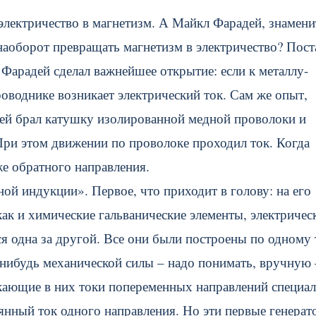
 электричество в магнетизм. А Майкл Фарадей, знамен
наоборот превращать магнетизм в электричество? Пост
Фарадей сделал важнейшее открытие: если к металлу-
роводнике возникает электрический ток. Сам же опыт,
дей брал катушку изолированной медной проволоки и
ри этом движении по проволоке проходил ток. Когда
же обратного направления.
ой индукции». Первое, что приходит в голову: на его
к и химические гальванические элементы, электричес
я одна за другой. Все они были построены по одному 
ибудь механической силы – надо понимать, вручную 
кающие в них токи попеременных направлений специа
янный ток одного направления. Но эти первые генера