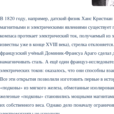
В 1820 году, например, датский физик Ханс Кристиан 
магнитными и электрическими явлениями существует п
компаса протекает электрический ток, получаемый из 
известны уже в конце XVIII века), стрелка отклоняетс
французский учёный Доминик-Франсуа Араго сделал д
намагничивать сталь. А ещё один француз-исследоват
электрических токов: оказалось, что они способны вза
Все эти открытия позволили изготовить первые в ист
«подковы» из мягкого железа, обмотанные изолирован
железные «подковы» становились мощными магнитами,
их собственного веса. Однако дело поначалу ограничи
электромагниты не находили.