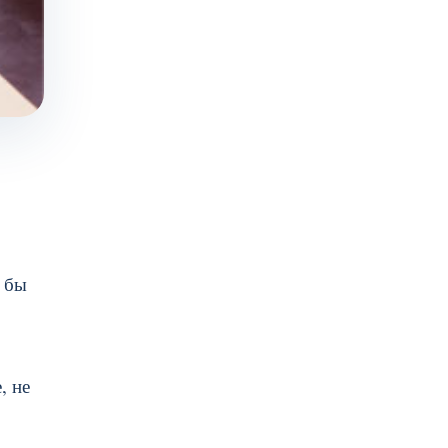
и бы
, не