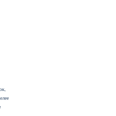
ок,
елее
е