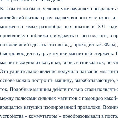
Как бы то ни было, человек уже научился превращать
английский физик, сразу задался вопросом: можно ли 
множество самых разнообразных опытов, в 1831 году 
проводнику приближать и удалять от него магнит, в п
позволивший сделать этот вывод, проходил так: Фара
быстро воодил внутрь катушки магнитный стержень. П
магнит выходил из катушки, вновь возникал ток, но у
Это удивительное явление получило название «магнитн
основе можно построить машину, вырабатывающую, ка
ток. Подобные машины действительно стали появлятьс
между полюсами сильных магнитов с помощью какой-н
вращались катушки изолированной проволоки. Возни
устройства – коммутаторы – преобразовывали в посто