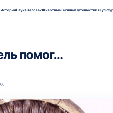
История
Наука
Человек
Животные
Техника
Путешествия
Культу
ель помог…
ю.