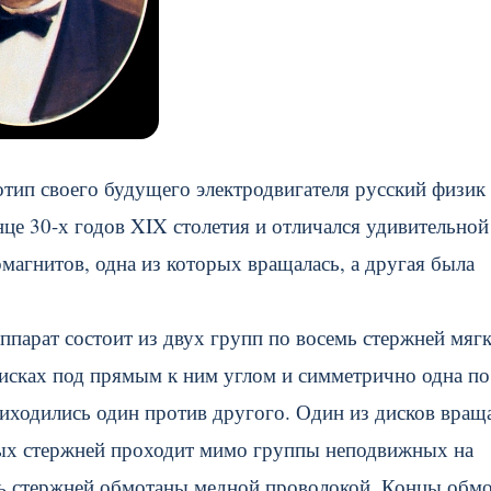
отип своего будущего электродвигателя русский физик
це 30-х годов XIX столетия и отличался удивительной
омагнитов, одна из которых вращалась, а другая была
ппарат состоит из двух групп по восемь стержней мяг
дисках под прямым к ним углом и симметрично одна по
иходились один против другого. Один из дисков вращ
ных стержней проходит мимо группы неподвижных на
ть стержней обмотаны медной проволокой. Концы обм