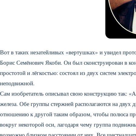
Вот в таких незатейливых «вертушках» и увидел прот
Борис Семёнович Якоби. Он был сконструирован в кон
простотой и лёгкостью: состоял из двух систем электр
неподвижной.
Сам изобретатель описывал свою конструкцию так: «А
железа. Обе группы стержней располагаются на двух 
отношению к другой таким образом, чтобы полюса пр
вокруг некоторой оси, лагодаря чему группа подвиж
возможно близком расстоянии от них. Все шестнадца