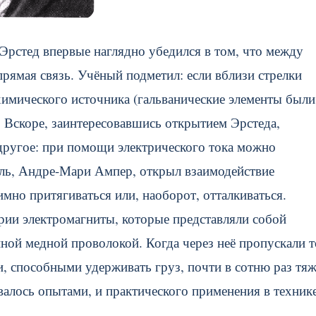
Эрстед впервые наглядно убедился в том, что между
рямая связь. Учёный подметил: если вблизи стрелки
химического источника (гальванические элементы были
я. Вскоре, заинтересовавшись открытием Эрстеда,
ругое: при помощи электрического тока можно
ель, Андре-Мари Ампер, открыл взаимодействие
имно притягиваться или, наоборот, отталкиваться.
ории электромагниты, которые представляли собой
ной медной проволокой. Когда через неё пропускали т
 способными удерживать груз, почти в сотню раз тяж
валось опытами, и практического применения в техник