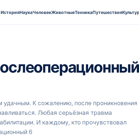
История
Наука
Человек
Животные
Техника
Путешествия
Культу
 послеоперационны
 удачным. К сожалению, после проникновения
навливаться. Любая серьёзная травма
абилитации. И каждому, кто прочувствовал
ационный б