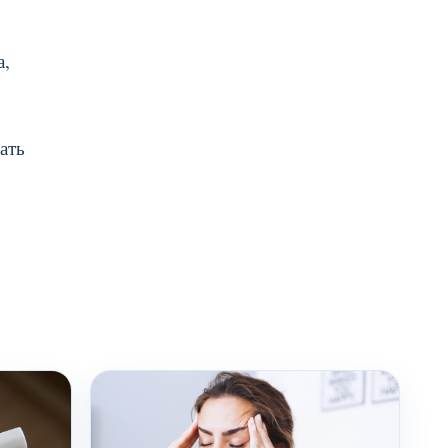
а,
ать