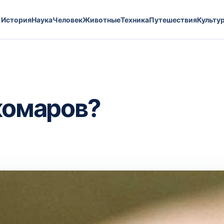
История
Наука
Человек
Животные
Техника
Путешествия
Культу
 комаров?