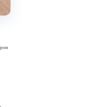
ером
ю.