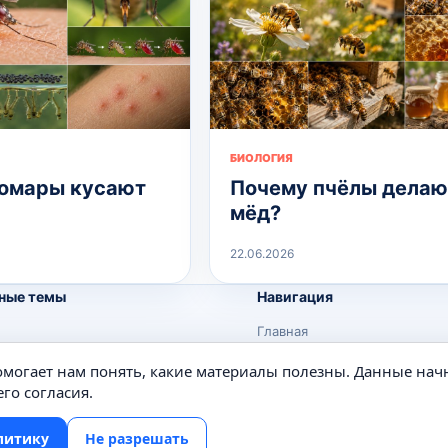
БИОЛОГИЯ
омары кусают
Почему пчёлы делаю
мёд?
22.06.2026
ные темы
Навигация
Главная
Поиск
помогает нам понять, какие материалы полезны. Данные нач
е
Известные личности
го согласия.
Изобретения
литику
Не разрешать