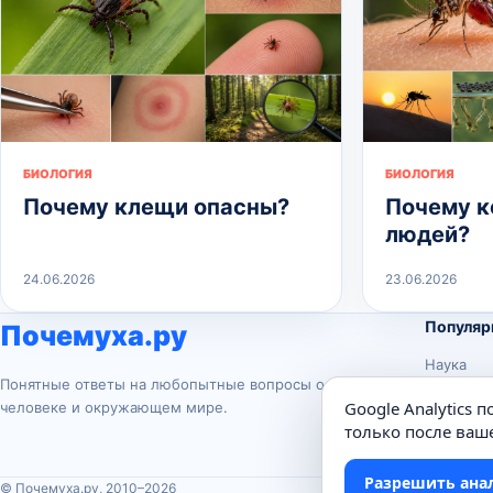
БИОЛОГИЯ
БИОЛОГИЯ
Почему клещи опасны?
Почему к
людей?
24.06.2026
23.06.2026
Популяр
Почемуха.ру
Наука
Понятные ответы на любопытные вопросы о
История
Google Analytics 
человеке и окружающем мире.
Животны
только после ваше
Техника
Разрешить ана
© Почемуха.ру, 2010–2026