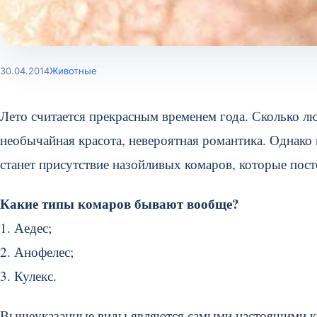
30.04.2014
Животные
Лето считается прекрасным временем года. Сколько лю
необычайная красота, невероятная романтика. Однако 
станет присутствие назойливых комаров, которые по
Какие типы комаров бывают вообще?
1. Аедес;
2. Анофелес;
3. Кулекс.
Вышеуказанные виды являются самыми настоящими кр