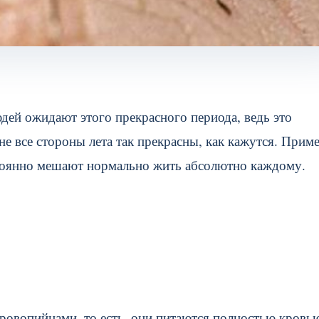
дей ожидают этого прекрасного периода, ведь это
не все стороны лета так прекрасны, как кажутся. Прим
стоянно мешают нормально жить абсолютно каждому.
овопийцами, то есть, они питаются полностью кровь