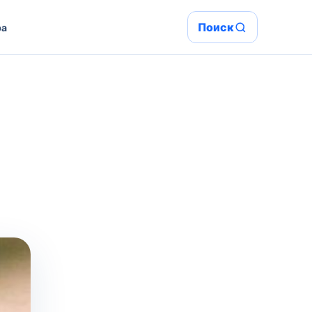
Поиск
ра