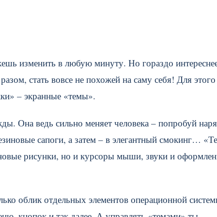
жешь изменить в любую минуту. Но гораздо интересне
азом, стать вовсе не похожей на саму себя! Для этого
ки» – экранные «темы».
жды. Она ведь сильно меняет человека – попробуй нар
езиновые сапоги, а затем – в элегантный смокинг… «Т
оновые рисунки, но и курсоры мыши, звуки и оформлен
ько облик отдельных элементов операционной систем
еню, кнопок и так далее. А управлять «темами» ты