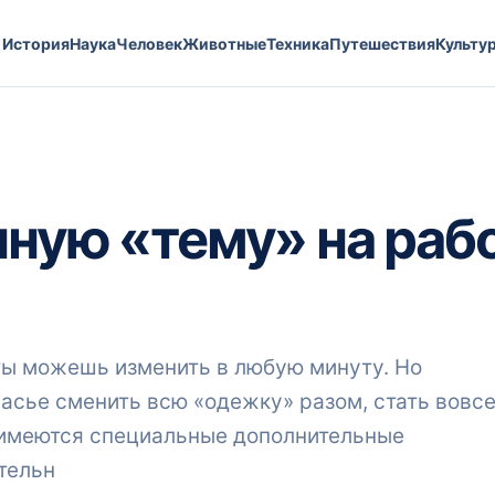
История
Наука
Человек
Животные
Техника
Путешествия
Культу
нную «тему» на раб
 ты можешь изменить в любую минуту. Но
часье сменить всю «одежку» разом, стать вовс
s имеются специальные дополнительные
тельн