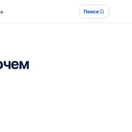
Поиск
ра
очем
е