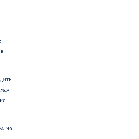
е
 в
ядить
ема»
ие
ы, но