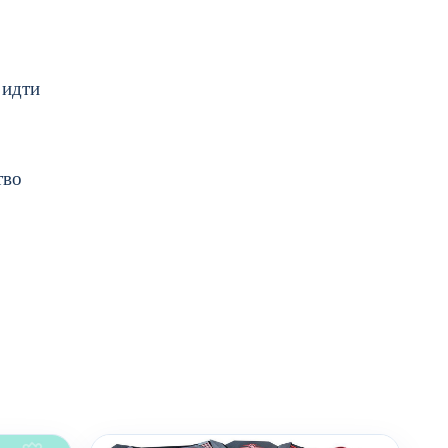
 идти
тво