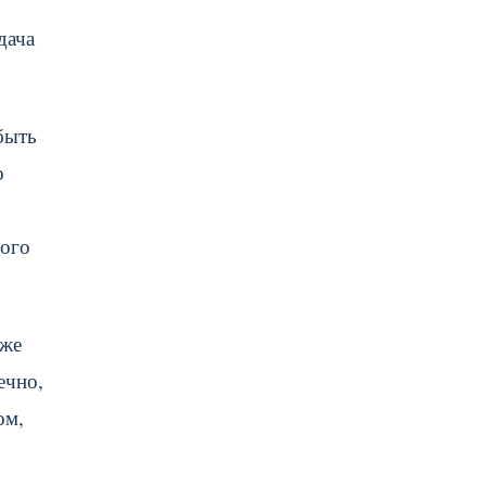
дача
быть
о
ного
 же
ечно,
ом,