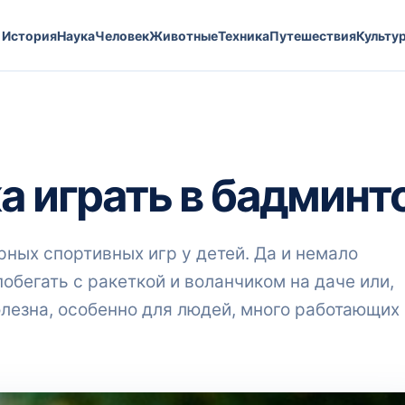
История
Наука
Человек
Животные
Техника
Путешествия
Культу
а играть в бадминт
рных спортивных игр у детей. Да и немало
обегать с ракеткой и воланчиком на даче или,
олезна, особенно для людей, много работающих