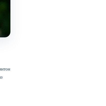
минтон
аз