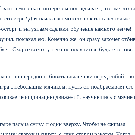
 ваш семилетка с интересом поглядывает, что же это т
ь его игре? Для начала вы можете показать несколько
 Восторг и энтузиазм сделают обучение намного легче!
зучил, помахал ею. Конечно же, он сразу захочет отби
ует. Скорее всего, у него не получится, будьте готовы
можно поочерёдно отбивать воланчики перед собой – к
гра с небольшим мячиком: пусть он подбрасывает его
развивает координацию движений, научившись с мячик
тыре пальца снизу и один вверху. Чтобы не сжимал
зному: сверху и снижу, с двух сторон ракетки. Когда