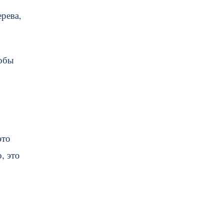
рева,
тобы
это
, это