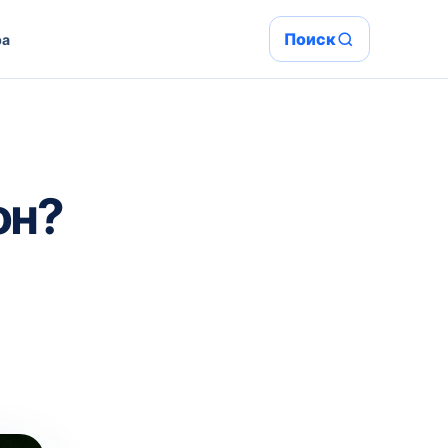
Поиск
ра
он?