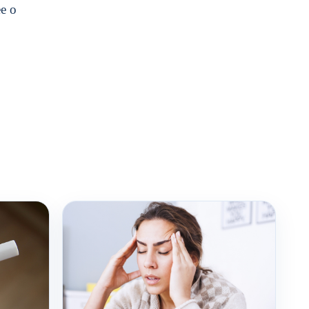
е о
.