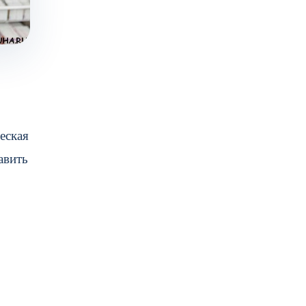
еская
авить