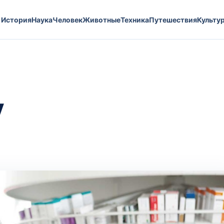
История
Наука
Человек
Животные
Техника
Путешествия
Культу
у