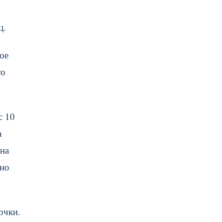
ц.
ое
то
с 10
а
 на
тно
очки.