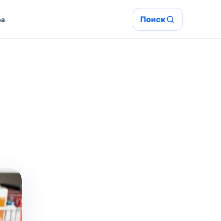
Поиск
ра