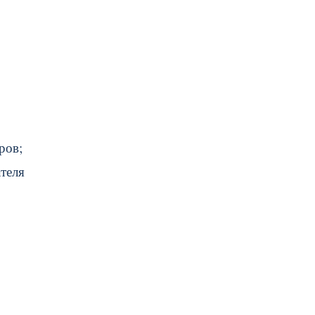
ров;
теля