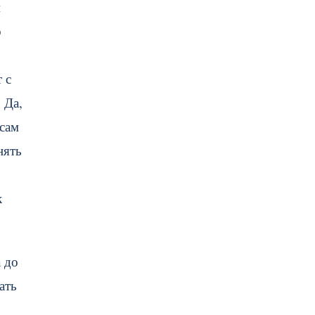
м
о
 с
 Да,
 сам
нять
к
 до
ать