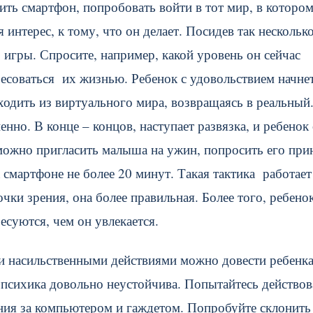
ть смартфон, попробовать войти в тот мир, в которо
 интерес, к тому, что он делает. Посидев так нескольк
 игры. Спросите, например, какой уровень он сейчас
есоваться их жизнью. Ребенок с удовольствием начнет
ходить из виртуального мира, возвращаясь в реальный.
енно. В конце – концов, наступает развязка, и ребенок
 можно пригласить малыша на ужин, попросить его при
 смартфоне не более 20 минут. Такая тактика работает
чки зрения, она более правильная. Более того, ребено
есуются, чем он увлекается.
 насильственными действиями можно довести ребенка
ая психика довольно неустойчива. Попытайтесь действов
ния за компьютером и гаждетом. Попробуйте склонить