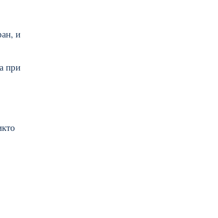
ан, и
а при
икто