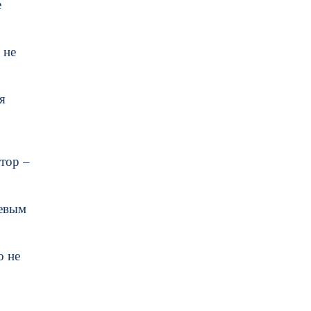
е
 не
я
тор –
левым
о не