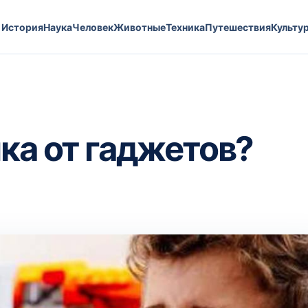
История
Наука
Человек
Животные
Техника
Путешествия
Культу
ка от гаджетов?