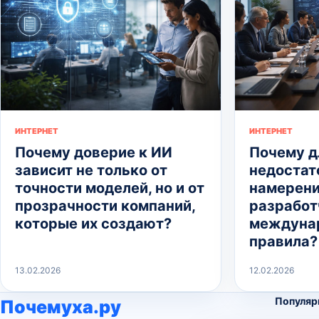
ИНТЕРНЕТ
ИНТЕРНЕТ
Почему доверие к ИИ
Почему д
зависит не только от
недостат
точности моделей, но и от
намерен
прозрачности компаний,
разработ
которые их создают?
междуна
правила?
13.02.2026
12.02.2026
Популяр
Почемуха.ру