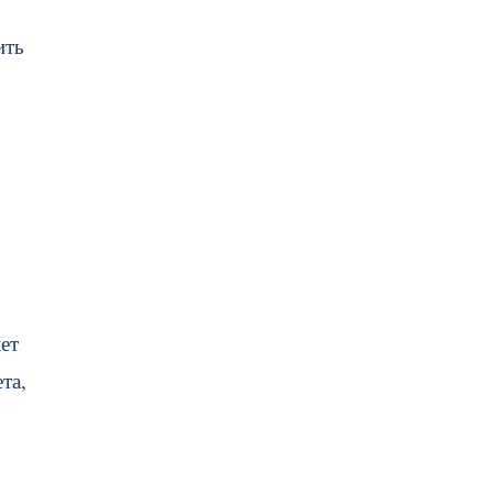
ить
ет
та,