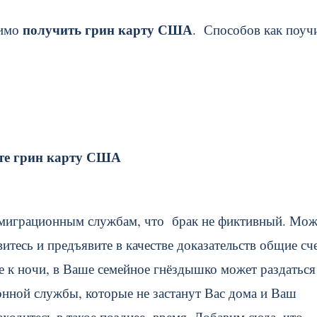
получить грин карту США
димо
. Способов как поуч
те грин карту США
ь миграционным службам, что брак не фиктивный. Мож
тесь и предъявите в качестве доказательств общие сче
е к ночи, в Ваше семейное гнёздышко может раздаться
онной службы, которые не застанут Вас дома и Ваш
аходитесь в такое позднее время. Добавим сюда, что