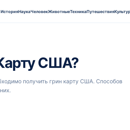
История
Наука
Человек
Животные
Техника
Путешествия
Культу
 Карту США?
обходимо получить грин карту США. Способов
них.