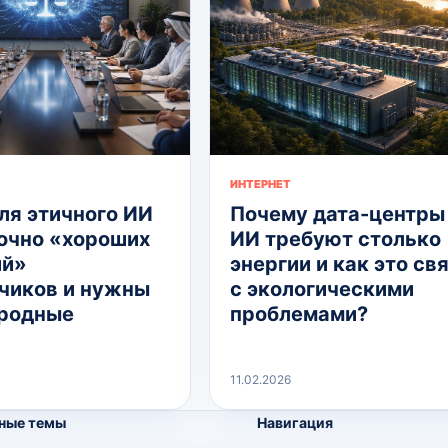
ИНТЕРНЕТ
ля этичного ИИ
Почему дата-центры
очно «хороших
ИИ требуют столько
ий»
энергии и как это св
чиков и нужны
с экологическими
родные
проблемами?
11.02.2026
ные темы
Навигация