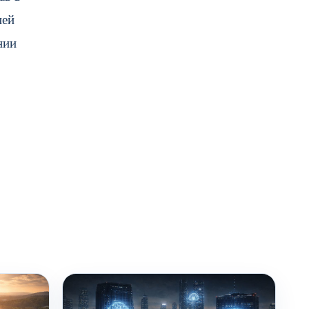
ней
нии