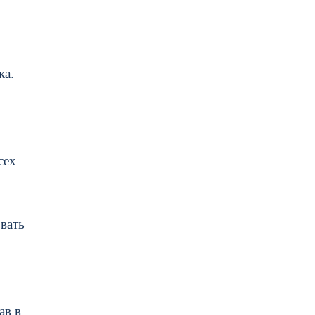
ка
.
сех
овать
ав в