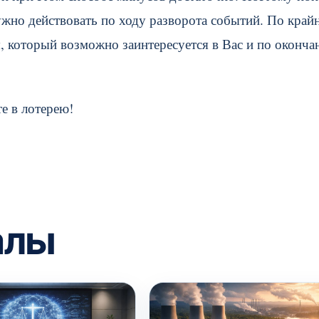
нужно действовать по ходу разворота событий. По край
я, который возможно заинтересуется в Вас и по оконча
те в лотерею!
алы