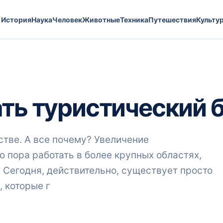
История
Наука
Человек
Животные
Техника
Путешествия
Культу
ать туристический 
стве. А все почему? Увеличение
о пора работать в более крупных областях,
 Сегодня, действительно, существует просто
 которые г