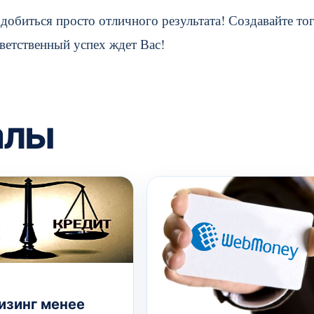
добиться просто отличного результата! Создавайте тог
тветственный успех ждет Вас!
алы
изинг менее