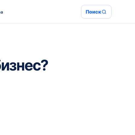
Поиск
ра
бизнес?