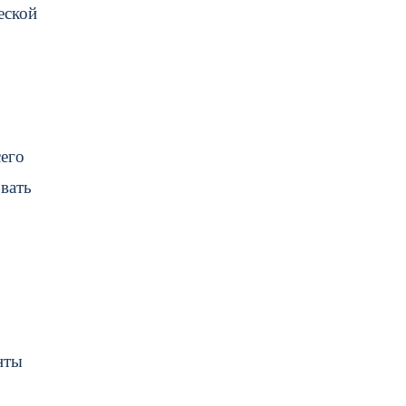
еской
сего
вать
нты