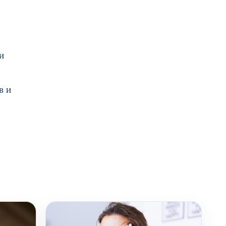
и
в и