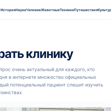
История
Наука
Человек
Животные
Техника
Путешествия
Культу
рать клинику
рос очень актуальный для каждого, кто
одня в интернете множество официальных
ждый потенциальный пациент спешит изучить
тоинствах