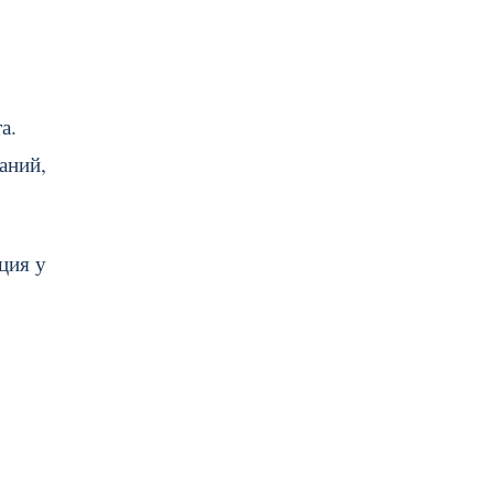
а.
аний,
ция у