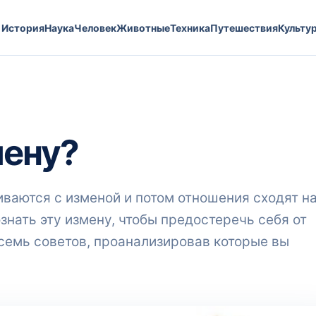
История
Наука
Человек
Животные
Техника
Путешествия
Культу
мену?
ваются с изменой и потом отношения сходят н
знать эту измену, чтобы предостеречь себя от
семь советов, проанализировав которые вы