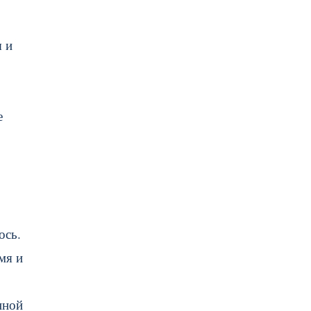
ы и
е
ось.
мя и
нной