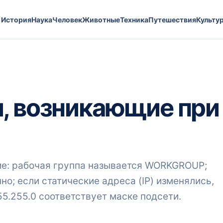
История
Наука
Человек
Животные
Техника
Путешествия
Культу
, возникающие при
кие: рабочая группа называется WORKGROUP;
о; если статические адреса (IP) изменялись,
255.255.0 соответствует маске подсети.