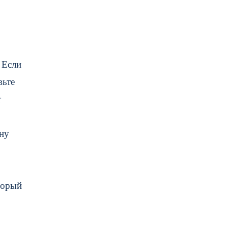
 Если
вьте
т
ну
торый