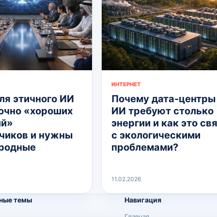
ИНТЕРНЕТ
ля этичного ИИ
Почему дата-центры
очно «хороших
ИИ требуют столько
ий»
энергии и как это св
чиков и нужны
с экологическими
родные
проблемами?
11.02.2026
ные темы
Навигация
Главная