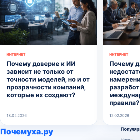
ИНТЕРНЕТ
ИНТЕРНЕТ
Почему доверие к ИИ
Почему д
зависит не только от
недостат
точности моделей, но и от
намерен
прозрачности компаний,
разработ
которые их создают?
междуна
правила?
13.02.2026
12.02.2026
Популяр
Почемуха.ру
Наука