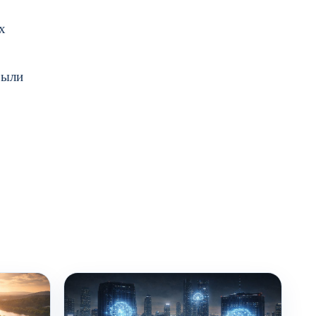
х
были