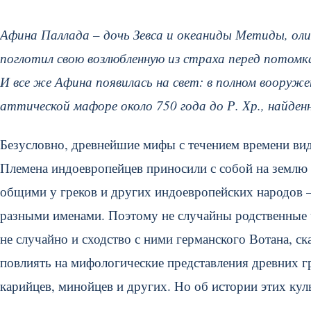
Афина Паллада – дочь Зевса и океаниды Метиды, ол
поглотил свою возлюбленную из страха перед потомк
И все же Афина появилась на свет: в полном вооруже
аттической мафоре около 750 года до Р. Хр., найден
Безусловно, древнейшие мифы с течением времени ви
Племена индоевропейцев приносили с собой на землю 
общими у греков и других индоевропейских народов – 
разными именами. Поэтому не случайны родственные 
не случайно и сходство с ними германского Вотана, с
повлиять на мифологические представления древних г
карийцев, минойцев и других. Но об истории этих кул