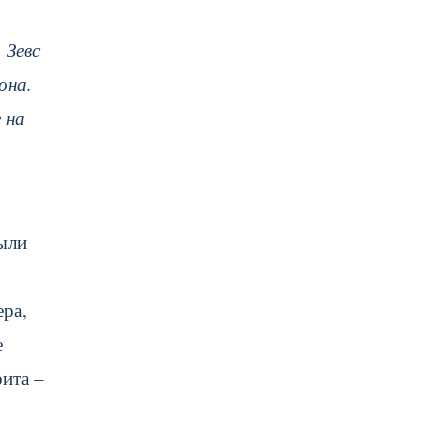
 Зевс
она.
 на
были
ера,
е
рита –