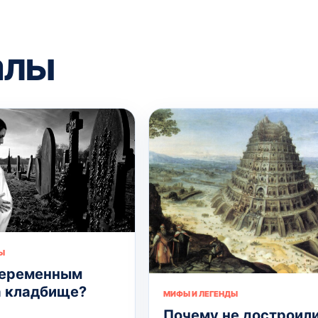
алы
Ы
беременным
а кладбище?
МИФЫ И ЛЕГЕНДЫ
Почему не достроил