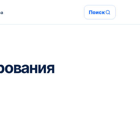
Поиск
ра
рования