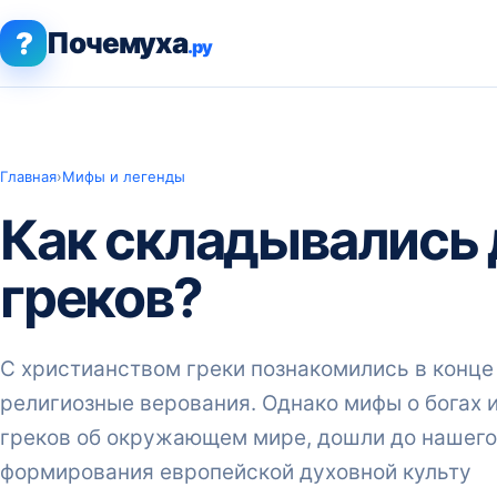
?
Почемуха
.ру
Главная
›
Мифы и легенды
Как складывались 
греков?
С христианством греки познакомились в конце I
религиозные верования. Однако мифы о богах 
греков об окружающем мире, дошли до нашего 
формирования европейской духовной культу