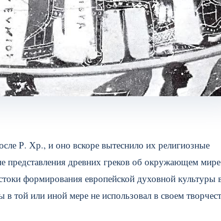
осле Р. Хр., и оно вскоре вытеснило их религиозные
ие представления древних греков об окружающем мире
истоки формирования европейской духовной культуры 
ы в той или иной мере не использовал в своем творчес