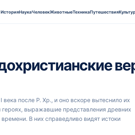
История
Наука
Человек
Животные
Техника
Путешествия
Культу
дохристианские ве
 века после Р. Хр., и оно вскоре вытеснило их
и героях, выражавшие представления древних
времени. В них справедливо видят истоки