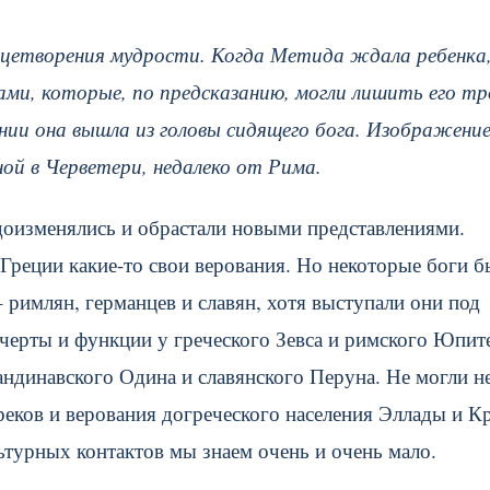
ицетворения мудрости. Когда Метида ждала ребенка,
ами, которые, по предсказанию, могли лишить его тр
нии она вышла из головы сидящего бога. Изображение
ной в Черветери, недалеко от Рима.
доизменялись и обрастали новыми представлениями.
Греции какие-то свои верования. Но некоторые боги 
римлян, германцев и славян, хотя выступали они под
черты и функции у греческого Зевса и римского Юпит
кандинавского Одина и славянского Перуна. Не могли н
реков и верования догреческого населения Эллады и К
ьтурных контактов мы знаем очень и очень мало.