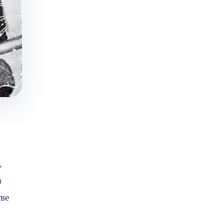
,
в
тве