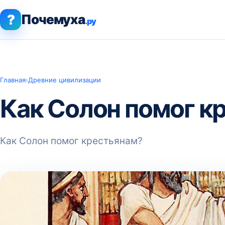
?
Почемуха
.ру
Главная
›
Древние цивилизации
Как Солон помог к
Как Солон помог крестьянам?