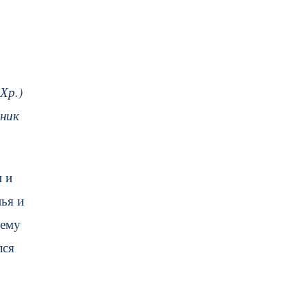
Хр.)
дник
и и
ья и
оему
лся