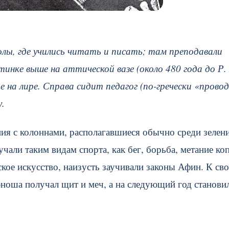
лы, где учились читать и писать; там преподавали
инке выше на аттической вазе (около 480 года до Р. 
 на лире. Справа сидит педагог (по-гречески «прово
у.
ия с колоннами, располагавшиеся обычно среди зелен
ли таким видам спорта, как бег, борьба, метание коп
кое искусство, наизусть заучивали законы Афин. К св
ноша получал щит и меч, а на следующий год станови