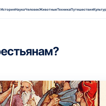
История
Наука
Человек
Животные
Техника
Путешествия
Культу
рестьянам?