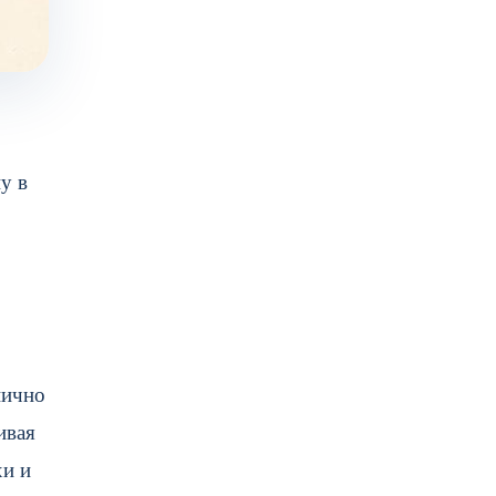
у в
нично
ивая
хи и