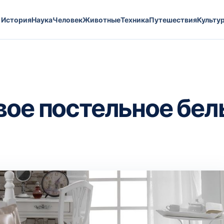
История
Наука
Человек
Животные
Техника
Путешествия
Культу
вое постельное бел