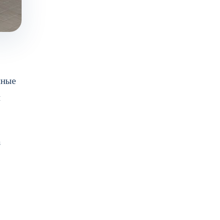
нные
й
а
,