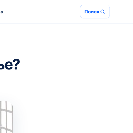
Поиск
ра
ье?