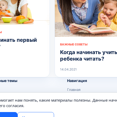
Ы
чинать первый
ВАЖНЫЕ СОВЕТЫ
?
Когда начинать учит
ребенка читать?
14.04.2021
ные темы
Навигация
Главная
Поиск
помогает нам понять, какие материалы полезны. Данные нач
е
Известные личности
го согласия.
Изобретения