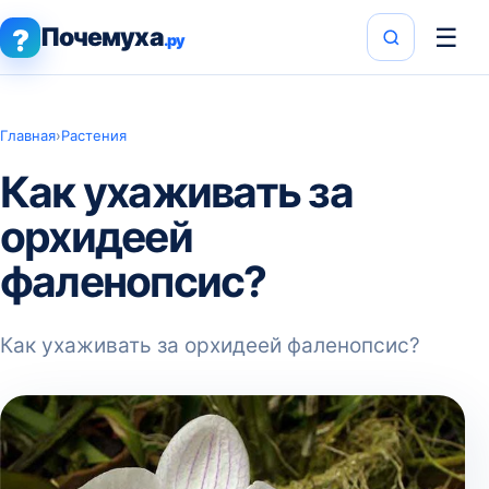
Почемуха
☰
?
.ру
Главная
›
Растения
Как ухаживать за
орхидеей
фаленопсис?
Как ухаживать за орхидеей фаленопсис?