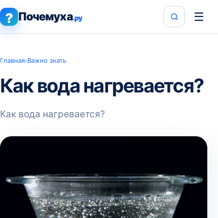
Почемуха
☰
?
.ру
Главная
›
Важно знать
Как вода нагревается?
Как вода нагревается?