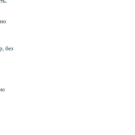
ть.
ьно
, без
но