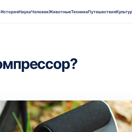
История
Наука
Человек
Животные
Техника
Путешествия
Культу
омпрессор?