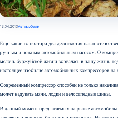
13.04.2013
Автомобили
Еще какие-то полтора-два десятилетия назад отечест
ручным и ножным автомобильным насосом. О компрес
мелочь буржуйской жизни ворвалась в нашу жизнь нед
настоящее изобилие автомобильных компрессоров на л
Современный компрессор способен не только накачива
может надувать мячи, лодки и велосипедные шины.
В данный момент предлагаемых на рынке автомобильн
дешевых и дорогих, больших и маленьких. На каком о