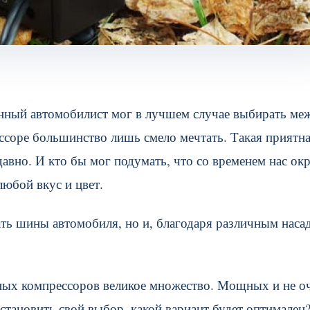
венный автомобилист мог в лучшем случае выбирать ме
соре большинство лишь смело мечтать. Такая приятн
авно. И кто бы мог подумать, что со временем нас ок
юбой вкус и цвет.
ть шины автомобиля, но и, благодаря различным наса
ых компрессоров великое множество. Мощных и не оч
становить свой выбор, какой вариант будет оптимален