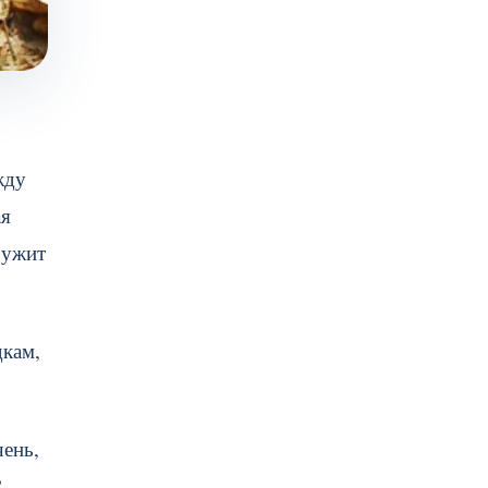
жду
ая
ружит
дкам,
ень,
?