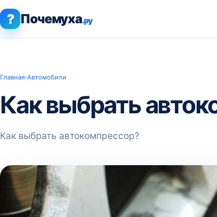
?
Почемуха
.ру
Главная
›
Автомобили
Как выбрать авток
Как выбрать автокомпрессор?