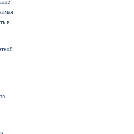
ание
анимая
ть в
ртной
,
.
 по
аш