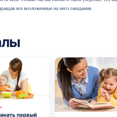
равдав все возложенные на него ожидания.
алы
Ы
чинать первый