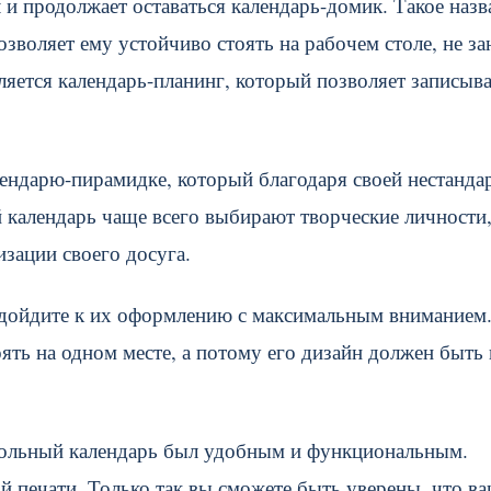
 продолжает оставаться календарь-домик. Такое назв
озволяет ему устойчиво стоять на рабочем столе, не з
яется календарь-планинг, который позволяет записыва
ендарю-пирамидке, который благодаря своей нестанда
й календарь чаще всего выбирают творческие личности
изации своего досуга.
подойдите к их оформлению с максимальным вниманием
оять на одном месте, а потому его дизайн должен быть
тольный календарь был удобным и функциональным.
й печати. Только так вы сможете быть уверены, что в