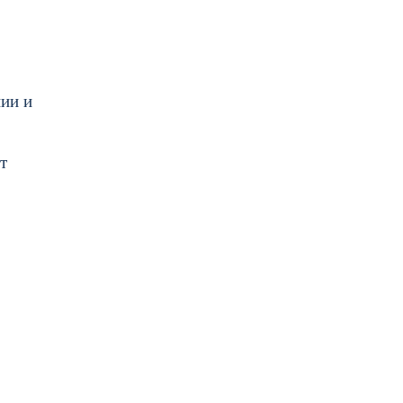
ии и
т