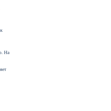
ак
о. На
яет