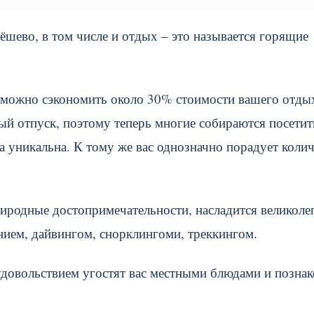
ёшево, в том числе и отдых – это называется горящие
то можно сэкономить около 30% стоимости вашего отды
ый отпуск, поэтому теперь многие собираются посетит
а уникальна. К тому же вас однозначно порадует коли
природные достопримечательности, насладится великол
анием, дайвингом, снорклингоми, треккингом.
удовольствием угостят вас местными блюдами и позна