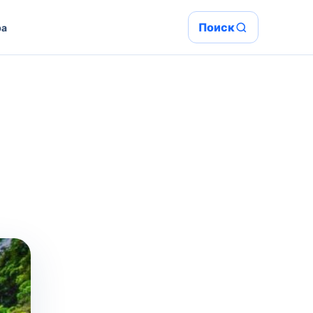
Поиск
ра