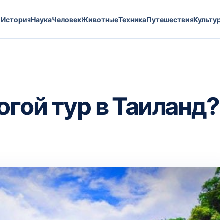
История
Наука
Человек
Животные
Техника
Путешествия
Культу
гой тур в Таиланд?