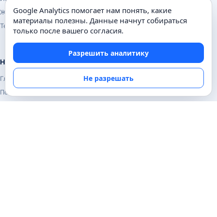
Google Analytics помогает нам понять, какие
Животные
материалы полезны. Данные начнут собираться
Техника
только после вашего согласия.
Разрешить аналитику
Навигация
Не разрешать
Главная
Поиск
Известные личности
Изобретения
Информация
Карта сайта
Контакты
Конфиденциальность
© Почемуха.ру, 2010–2026