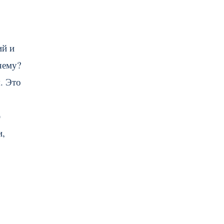
ий и
чему?
. Это
)
и,