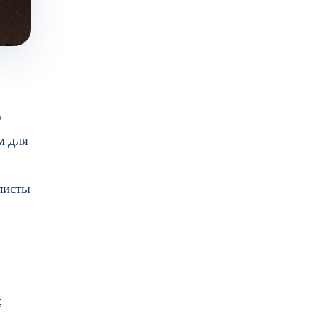
о
м для
листы
;