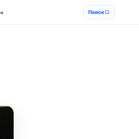
Поиск
ра