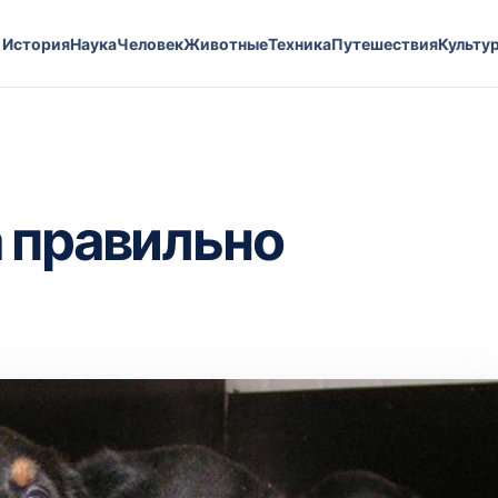
История
Наука
Человек
Животные
Техника
Путешествия
Культу
 правильно