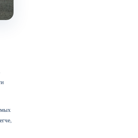
в
ги
емых
егче,