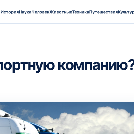
История
Наука
Человек
Животные
Техника
Путешествия
Культу
спортную компанию