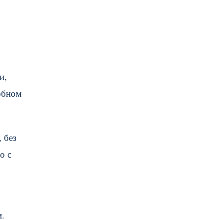
и,
добном
 без
о с
.