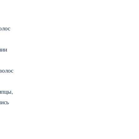
олос
нии
волос
ипцы,
лись