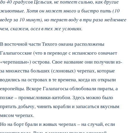
до 40 градусов Цельсия, не потеет сильно, как другие
животные. Хотя он может много и быстро пить (10
ведер за 10 минут), но теряет воду в три раза медленнее
чем, скажем, осел в тех же условиях.
В восточной части Тихого океана расположены
Галапагосские (что в переводе с испанского означает
«черепашьи») острова. Свое название они получили из-
за множества больших (слоновых) черепах, которые
водились на островах в те времена, когда их открыли
европейцы. Вскоре Галапагосы облюбовали пираты, а
позже – промысловики-китобои. Здесь можно было
прятать добычу, чинить корабли и запасаться вкусным
мясом черепах.
Но на борт брали и живых черепах – на случай, если
кончится вода. Ведь в мочевом пузыре слоновой