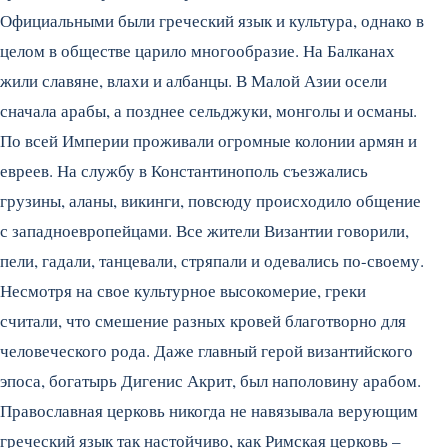
Официальными были греческий язык и культура, однако в
целом в обществе царило многообразие. На Балканах
жили славяне, влахи и албанцы. В Малой Азии осели
сначала арабы, а позднее сельджуки, монголы и османы.
По всей Империи проживали огромные колонии армян и
евреев.
На службу в Константинополь съезжались
грузины, аланы, викинги, повсюду происходило общение
с западноевропейцами. Все жители Византии говорили,
пели, гадали, танцевали, стряпали и одевались по-своему.
Несмотря на свое культурное высокомерие, греки
считали, что смешение разных кровей благотворно для
человеческого рода. Даже главный герой византийского
эпоса, богатырь Дигенис Акрит, был наполовину арабом.
Православная церковь никогда не навязывала верующим
греческий язык так настойчиво, как Римская церковь –