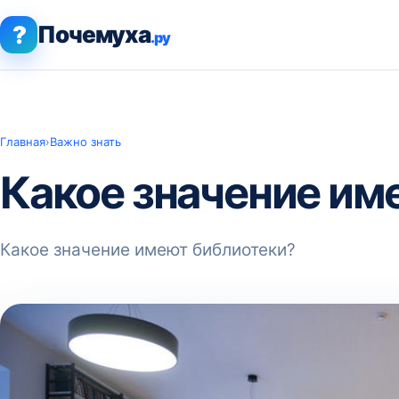
?
Почемуха
.ру
Главная
›
Важно знать
Какое значение им
Какое значение имеют библиотеки?