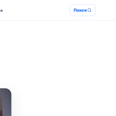
Поиск
ра