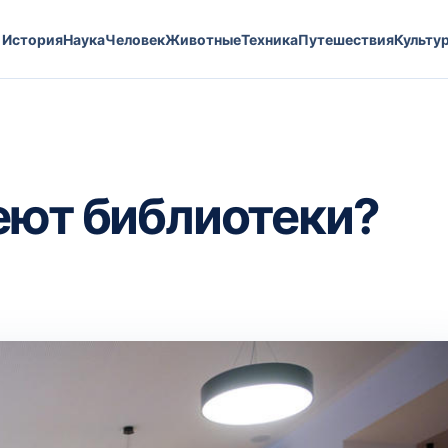
История
Наука
Человек
Животные
Техника
Путешествия
Культу
еют библиотеки?