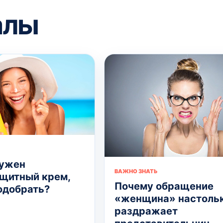
алы
нужен
ВАЖНО ЗНАТЬ
щитный крем,
Почему обращение
подобрать?
«женщина» настоль
раздражает