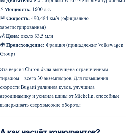
Двигатель:
🚗
8.0-литровый W16 с четырьмя турбинами
Мощность:
⚡
1600 л.с.
Скорость:
🏁
490,484 км/ч (официально
зарегистрированная)
Цена:
💰
около $3,5 млн
Происхождение:
🌍
Франция (принадлежит Volkswagen
Group)
Эта версия Chiron была выпущена ограниченным
тиражом – всего 30 экземпляров. Для повышения
скорости Bugatti удлинила кузов, улучшила
аэродинамику и усилила шины от Michelin, способные
выдерживать сверхвысокие обороты.
А как насчёт конкурентов?