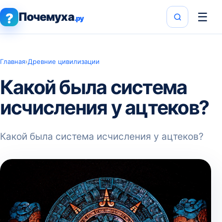
Почемуха
☰
?
.ру
Главная
›
Древние цивилизации
Какой была система
исчисления у ацтеков?
Какой была система исчисления у ацтеков?