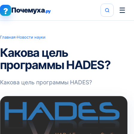
Почемуха
☰
?
.ру
Главная
›
Новости науки
Какова цель
программы HADES?
Какова цель программы HADES?