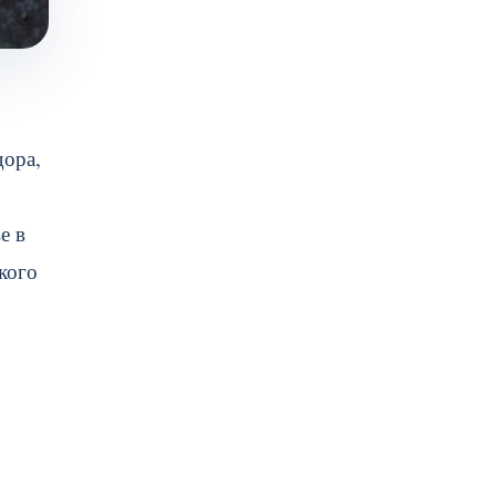
дора,
е в
кого