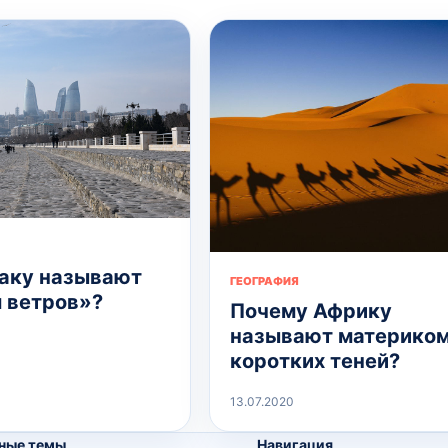
аку называют
ГЕОГРАФИЯ
 ветров»?
Почему Африку
называют материко
коротких теней?
13.07.2020
ные темы
Навигация