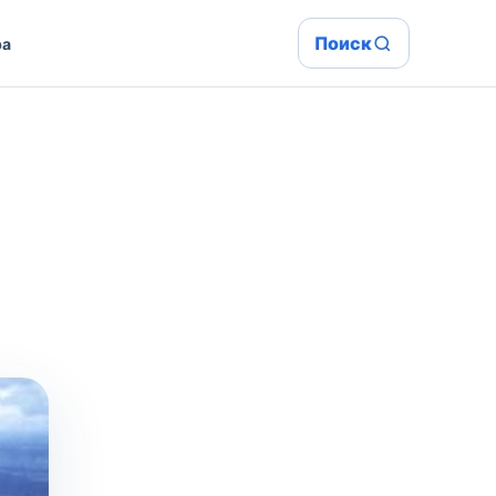
Поиск
ра