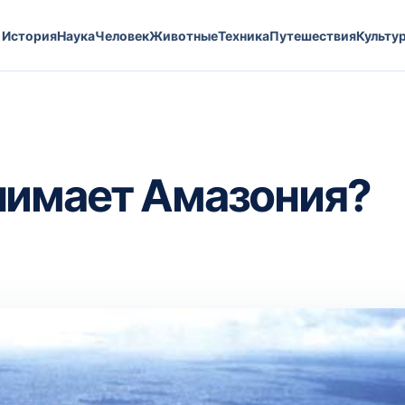
История
Наука
Человек
Животные
Техника
Путешествия
Культу
нимает Амазония?