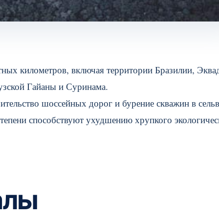
тных километров, включая территории Бразилии, Эква
узской Гайаны и Суринама.
ительство шоссейных дорог и бурение скважин в сельв
степени способствуют ухудшению хрупкого экологичес
алы