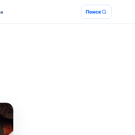
Поиск
ра