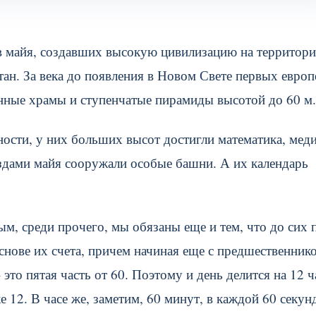
в майя, создавших высокую цивилизацию на территор
ан. За века до появления в Новом Свете первых европ
нные храмы и ступенчатые пирамиды высотой до 60 м.
ости, у них больших высот достигли математика, мед
здами майя сооружали особые башни. А их календарь
ым, среди прочего, мы обязаны еще и тем, что до сих 
снове их счета, причем начиная еще с предшественнико
– это пятая часть от 60. Поэтому и день делится на 12 ч
е 12. В часе же, заметим, 60 минут, в каждой 60 секу