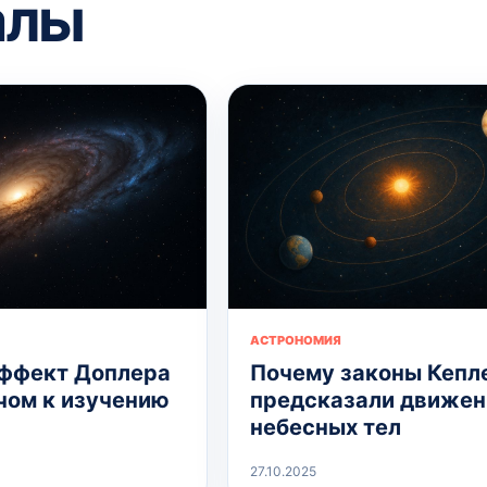
алы
АСТРОНОМИЯ
ффект Доплера
Почему законы Кепл
чом к изучению
предсказали движен
небесных тел
27.10.2025