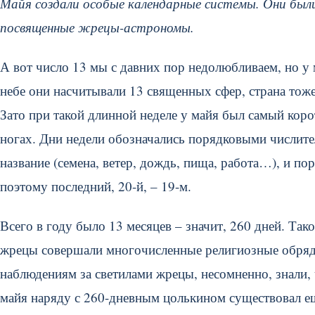
Майя создали особые календарные системы. Они был
посвященные жрецы-астрономы.
А вот число 13 мы с давних пор недолюбливаем, но у 
небе они насчитывали 13 священных сфер, страна тоже 
Зато при такой длинной неделе у майя был самый корот
ногах. Дни недели обозначались порядковыми числите
название (семена, ветер, дождь, пища, работа…), и п
поэтому последний, 20-й, – 19-м.
Всего в году было 13 месяцев – значит, 260 дней. Так
жрецы совершали многочисленные религиозные обряды
наблюдениям за светилами жрецы, несомненно, знали, 
майя наряду с 260-дневным цолькином существовал еще