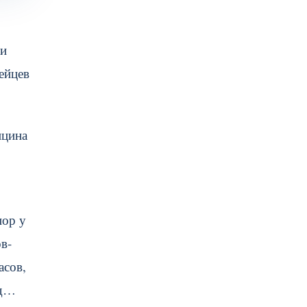
ии
ейцев
ицина
пор у
в-
асов,
нд…