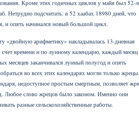
названия. Кроме этих годичных циклов у майя был 52-
б. Нетрудно подсчитать: в 52 хаабах 18980 дней, что
я, и опять начинался новый большой цикл.
эту «двойную арифметику» накладывалась 13-дневная
и счет времени и по лунному календарю, каждый месяц
ных месяцев заканчивался лунный полугод и опять
браться во всех этих календарях могли только жрецы
ендаря, недоступное простым смертным, позволяет жр
ед. Любое слово жрецов было законом. Именно они
нчивать разные сельскохозяйственные работы.