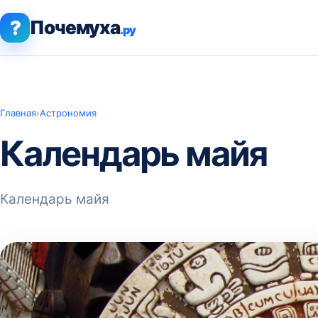
?
Почемуха
.ру
Главная
›
Астрономия
Календарь майя
Календарь майя