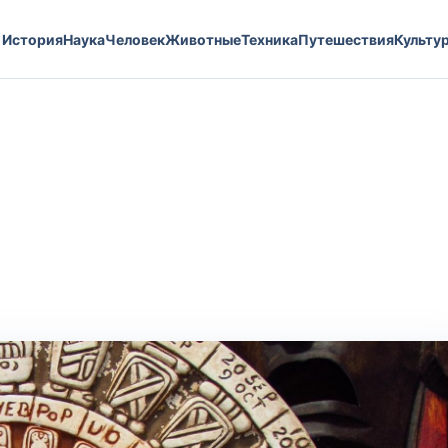
История
Наука
Человек
Животные
Техника
Путешествия
Культу