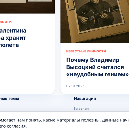
ЧНОСТИ
алентина
а хранит
полёта
ИЗВЕСТНЫЕ ЛИЧНОСТИ
Почему Владимир
Высоцкий считался
«неудобным гением»
02.10.2025
ные темы
Навигация
Главная
Поиск
помогает нам понять, какие материалы полезны. Данные нач
е
Известные личности
го согласия.