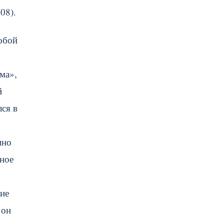
08).
обой
ма»,
й
ся в
нно
нное
вие
 он