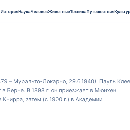
История
Наука
Человек
Животные
Техника
Путешествия
Культу
879 – Муральто-Локарно, 29.6.1940). Пауль Кле
 в Берне. В 1898 г. он приезжает в Мюнхен
Книрра, затем (с 1900 г.) в Академии