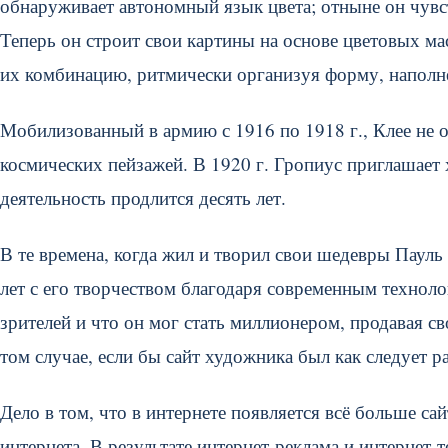
обнаруживает автономный язык цвета; отныне он чувс
Теперь он строит свои картины на основе цветовых м
их комбинацию, ритмически организуя форму, наполн
Мобилизованный в армию с 1916 по 1918 г., Клее не о
космических пейзажей. В 1920 г. Гропиус приглашает 
деятельность продлится десять лет.
В те времена, когда жил и творил свои шедевры Пауль 
лет с его творчеством благодаря современным техноло
зрителей и что он мог стать миллионером, продавая с
том случае, если бы сайт художника был как следует р
Дело в том, что в интернете появляется всё больше са
интернета. В результате интернет-реклама и интернет-т