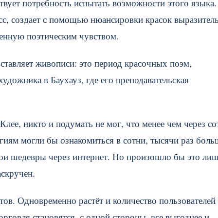
твует потребность испытать возможности этого языка.
асс, создает с помощью нюансировки красок выразите
енную поэтическим чувством.
ставляет живописи: это период красочных поэм,
художника в Баухауз, где его преподавательская
Клее, никто и подумать не мог, что менее чем через с
гиям могли бы ознакомиться в сотни, тысячи раз боль
вои шедевры через интернет. Но произошло бы это лиш
аскручен.
йтов. Одновременно растёт и количество пользователей
орговля становятся, с одной стороны, все выгоднее и