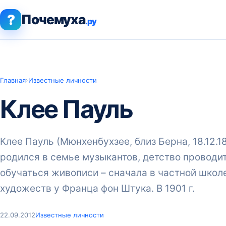
?
Почемуха
.ру
Главная
›
Известные личности
Клее Пауль
Клее Пауль (Мюнхенбухзее, близ Берна, 18.12.1
родился в семье музыкантов, детство проводит
обучаться живописи – сначала в частной школе 
художеств у Франца фон Штука. В 1901 г.
22.09.2012
Известные личности