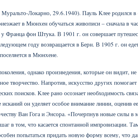
 Муральто-Локарно, 29.6.1940). Пауль Клее родился в
приезжает в Мюнхен обучаться живописи – сначала в ча
в у Франца фон Штука. В 1901 г. он совершает путеше
ледующем году возвращается в Берн. В 1905 г. он едет
 поселяется в Мюнхене.
поколения, однако произведения, которые он видит, не
ное творчество. Напротив, искусство других помогает
еских поисков. Клее рано осознает необходимость связ
 исканий он уделяет особое внимание линии, оценив е
честву Ван Гога и Энсора. «Почерпнув новые силы в 
 шаг в том, что касается спонтанной импровизации. Там
собен попытаться придать новую форму всему, что да