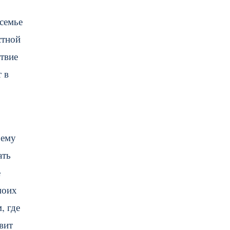
 семье
стной
ствие
 в
 ему
ать
е
моих
, где
вит