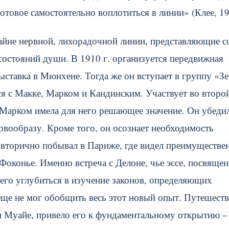
отовое самостоятельно воплотиться в линии» (Клее, 19
райне нервной, лихорадочной линии, представляющие с
 состояний души. В 1910 г. организуется передвижная
ыставка в Мюнхене. Тогда же он вступает в группу «Зе
ся с Макке, Марком и Кандинским. Участвует во второ
 Марком имела для него решающее значение. Он убедил
ервообразу. Кроме того, он осознает необходимость
е вторично побывал в Париже, где видел преимуществе
 Фоконье. Именно встреча с Делоне, чье эссе, посвяще
 его углубиться в изучение законов, определяющих
еще не мог обобщить весь этот новый опыт. Путешест
 и Муайе, привело его к фундаментальному открытию –