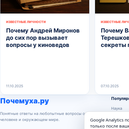
ИЗВЕСТНЫЕ ЛИЧНОСТИ
ИЗВЕСТНЫЕ ЛИ
Почему Андрей Миронов
Почему В
до сих пор вызывает
Терешков
вопросы у киноведов
секреты 
11.10.2025
07.10.2025
Популяр
Почемуха.ру
Наука
Понятные ответы на любопытные вопросы о
История
Google Analytics 
человеке и окружающем мире.
Животны
только после ваше