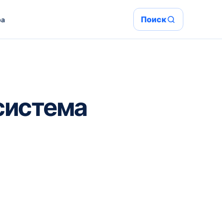
Поиск
ра
система