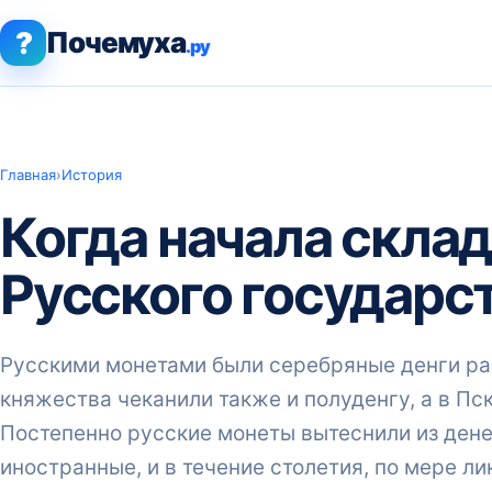
?
Почемуха
.ру
Главная
›
История
Когда начала скла
Русского государс
Русскими монетами были серебряные денги ра
княжества чеканили также и полуденгу, а в Пск
Постепенно русские монеты вытеснили из ден
иностранные, и в течение столетия, по мере л