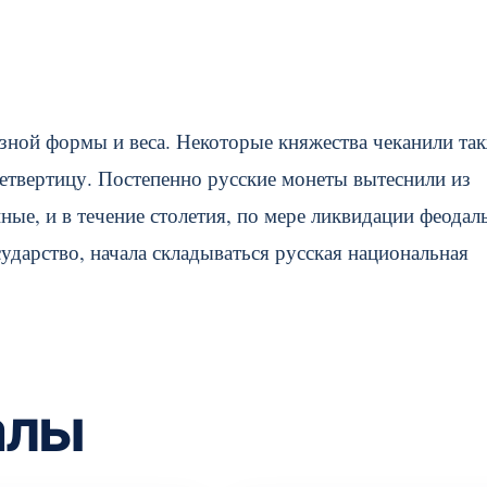
ной формы и веса. Некоторые княжества чеканили так
 четвертицу. Постепенно русские монеты вытеснили из
ые, и в течение столетия, по мере ликвидации феодал
ударство, начала складываться русская национальная
алы