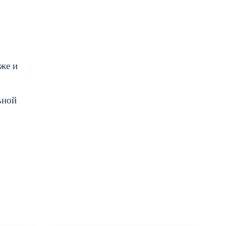
же и
ьной