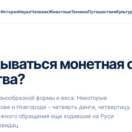
История
Наука
Человек
Животные
Техника
Путешествия
Культу
дываться монетная 
тва?
знообразной формы и веса. Некоторые
ове и Новгороде – четверть денги, четвертицу.
ежного обращения еще ходившие на Руси
иквидац