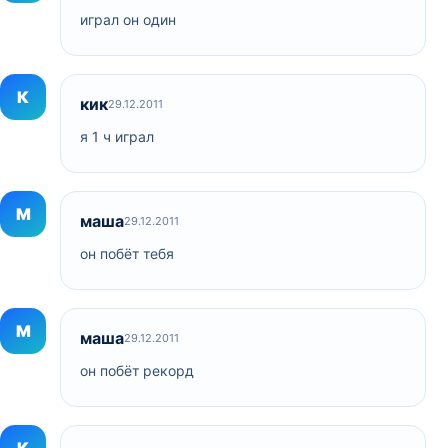
играл он один
К
кик
29.12.2011
я 1 ч играл
М
маша
29.12.2011
он побёт тебя
М
маша
29.12.2011
он побёт рекорд
К