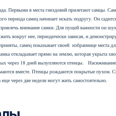
ода. Первыми в места гнездовий прилетают самцы. Са
ого периода самец начинает искать подругу. Он садитс
ь привлечь внимание самки. Для пущей важности он шу
жить вокруг нее, периодически зависая, и демонстрир
приняты, самец показывает своей избраннице места дл
 самка откладывает прямо на землю, которая укрыта хв
оторых через 18 дней вылупляются птенцы. Насиживани
имаются вместе. Птенцы рождаются покрытые пухом. С
а еще через две недели могут жить самостоятельно.
алы