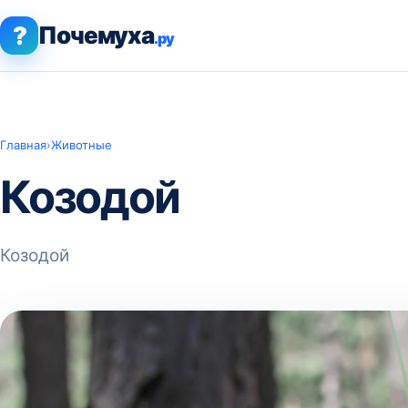
?
Почемуха
.ру
Главная
›
Животные
Козодой
Козодой