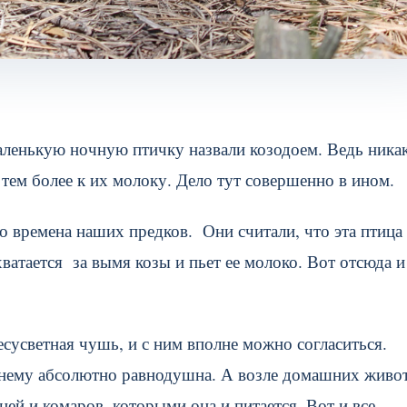
аленькую ночную птичку назвали козодоем. Ведь ника
тем более к их молоку. Дело тут совершенно в ином.
о времена наших предков. Они считали, что эта птица
ватается за вымя козы и пьет ее молоко. Вот отсюда и
сусветная чушь, и с ним вполне можно согласиться.
 к нему абсолютно равнодушна. А возле домашних жив
ней и комаров, которыми она и питается. Вот и все