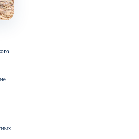
кого
 не
отных