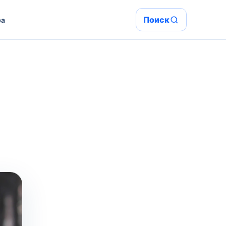
Поиск
ра