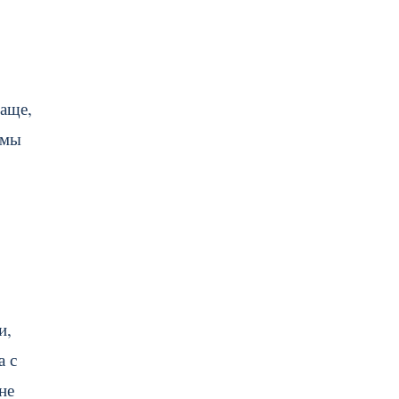
чаще,
 мы
и,
а с
не