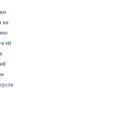
мки
я на
мно
уя ей
я
оей
ем
пустя