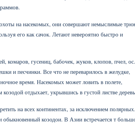
граммов.
 охоты на насекомых, они совершают немыслимые трю
льзуя его как сачок. Летают невероятно быстро и
й, комаров, гусениц, бабочек, жуков, клопов, пчел, ос
ки и песчинки. Все что не переварилось в желудке,
в ночное время. Насекомых может ловить в полете,
ем козодой отдыхает, укрывшись в густой листве деревь
етить на всех континентах, за исключением полярных
 обыкновенный козодои. В Азии встречается т больш