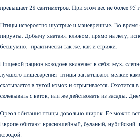
превышает 28 сантиметров. При этом вес не более 95 
Птицы невероятно шустрые и маневренные. Во время
пируэты. Добычу хватают клювом, прямо на лету, испо
бесшумно, практически так же, как и стрижи.
Пищевой рацион козодоев включает в себя: мух, слепне
лучшего пищеварения птицы заглатывают мелкие камеш
скатывается в тугой комок и отрыгивается. Охотится 
склевывать с веток, или же действовать из засады. Дн
Ореол обитания птицы довольно широк. Ее можно встр
Европе обитают красношейный, буланый, нубийский и
козодой.