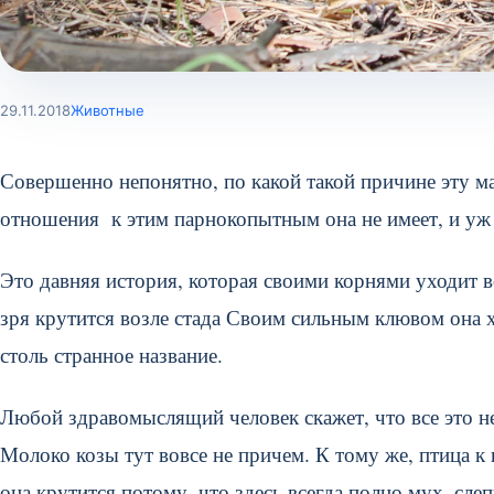
29.11.2018
Животные
Совершенно непонятно, по какой такой причине эту м
отношения к этим парнокопытным она не имеет, и уж 
Это давняя история, которая своими корнями уходит в
зря крутится возле стада Своим сильным клювом она х
столь странное название.
Любой здравомыслящий человек скажет, что все это не
Молоко козы тут вовсе не причем. К тому же, птица
она крутится потому, что здесь всегда полно мух, слеп