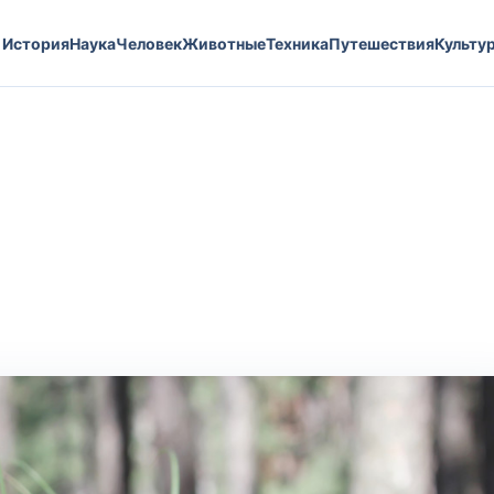
История
Наука
Человек
Животные
Техника
Путешествия
Культу