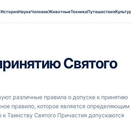
История
Наука
Человек
Животные
Техника
Путешествия
Культу
 принятию Святого
уют различные правила о допуске к принятию
авное правило, которое является определяющим
то к Таинству Святого Причастия допускаются