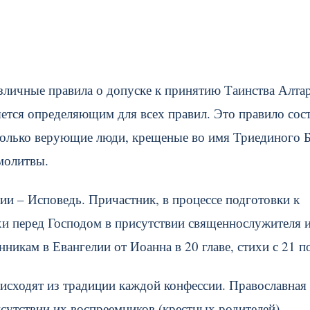
личные правила о допуске к принятию Таинства Алтар
ляется определяющим для всех правил. Это правило сос
только верующие люди, крещеные во имя Триединого Б
молитвы.
ии – Исповедь. Причастник, в процессе подготовки к
хи перед Господом в присутствии священнослужителя 
никам в Евангелии от Иоанна в 20 главе, стихи с 21 по
исходят из традиции каждой конфессии. Православная
сутствии их воспреемников (крестных родителей).