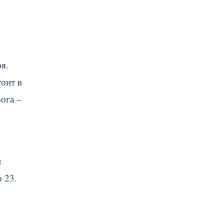
я.
тоит в
ога –
и
 23.