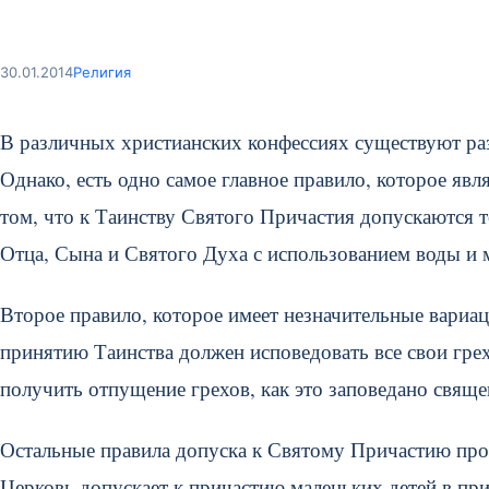
30.01.2014
Религия
В различных христианских конфессиях существуют раз
Однако, есть одно самое главное правило, которое яв
том, что к Таинству Святого Причастия допускаются 
Отца, Сына и Святого Духа с использованием воды и 
Второе правило, которое имеет незначительные вариац
принятию Таинства должен исповедовать все свои гре
получить отпущение грехов, как это заповедано священ
Остальные правила допуска к Святому Причастию про
Церковь допускает к причастию маленьких детей в при