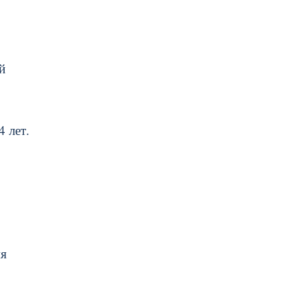
й
4 лет.
мя