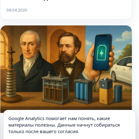
09.04.2025
Google Analytics помогает нам понять, какие
ВЕЛИЧАЙШИЕ ИЗОБРЕТЕНИЯ
материалы полезны. Данные начнут собираться
Кто изобрел аккумулятор и как он
только после вашего согласия.