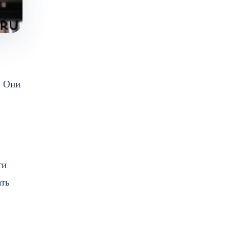
. Они
ти
ать