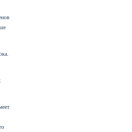
енов
уше
ока.
х
меет
то