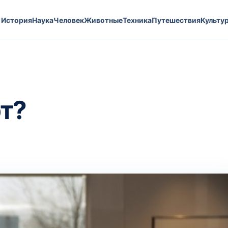
История
Наука
Человек
Животные
Техника
Путешествия
Культу
рт?