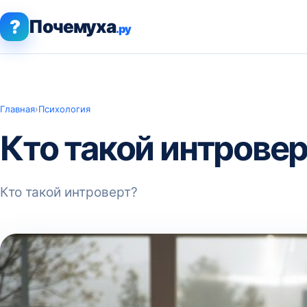
?
Почемуха
.ру
Главная
›
Психология
Кто такой интрове
Кто такой интроверт?