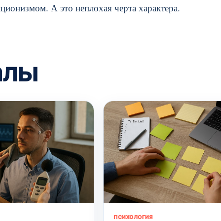
ционизмом. А это неплохая черта характера.
алы
ПСИХОЛОГИЯ