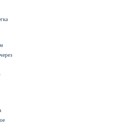
егка
им
через
е
а
ое