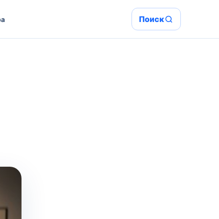
Поиск
ра