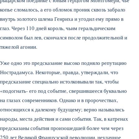
рыцарском поединке с юным герцогом Монтгомери, чье
копье сломалось, а его обломок проник сквозь забрало
внутрь золотого шлема Генриха и угодил ему прямо в
глаз. Через 110 дней король, чьим геральдическим
символом был лев, скончался после продолжительной и
тяжелой агонии.
Уже одно это предсказание высоко подняло репутацию
Нострадамуса. Некоторые, правда, утверждали, что
предсказание специально истолковывали так, чтобы
«подогнать- его под событие, свершившееся буквально
на глазах современников. Однако и в пророчествах,
относящихся к далекому будущему; верно назывались
народы, места действия и сами события. Так, в катренах
предсказаны события произошедшей более чем через
250 лет Великой Французской революции, неудачное