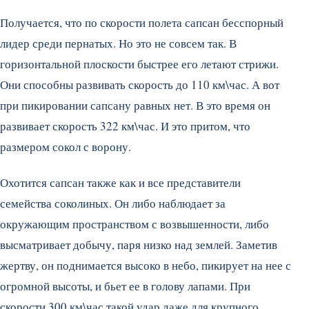
Получается, что по скорости полета сапсан бесспорный
лидер среди пернатых. Но это не совсем так. В
горизонтальной плоскости быстрее его летают стрижи.
Они способны развивать скорость до 110 км\час. А вот
при пикировании сапсану равных нет. В это время он
развивает скорость 322 км\час. И это притом, что
размером сокол с ворону.
Охотится сапсан также как и все представители
семейства соколиных. Он либо наблюдает за
окружающим пространством с возвышенности, либо
высматривает добычу, паря низко над землей. Заметив
жертву, он поднимается высоко в небо, пикирует на нее с
огромной высоты, и бьет ее в голову лапами. При
скорости 300 км\час такой удар даже для крупного