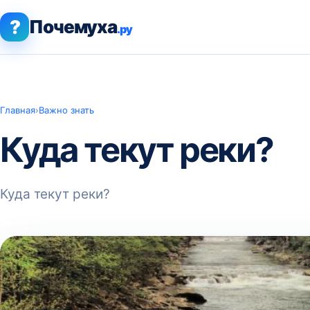
?
Почемуха
.ру
Главная
›
Важно знать
Куда текут реки?
Куда текут реки?