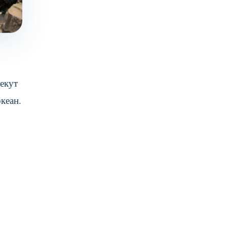
екут
кеан.