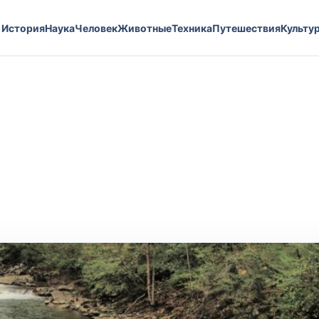
История
Наука
Человек
Животные
Техника
Путешествия
Культу