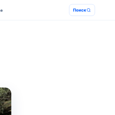
Поиск
ра