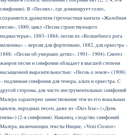
симфонии). В «Песнях», где доминирует голос,
сохраняется драматизм (трехчастная кантата «Жалобная
песня», 1880; цикл «Песни странствующего
подмастерья», 1883–1884; песни из «Волшебного рога
мальчика» – версия для фортепиано, 1882, для оркестра –
1888; «Песни об умерших детях», 1901– 1904). Синтез
жанров песни и симфонии обладает в высшей степени
насыщенной выразительностью: «Песнь о земле» (1908)
– подлинная симфония для тенора, альта и оркестра. С
другой стороны, для чисто инструментальных симфоний
Малера характерно заимствование тем из его вокальных
циклов, народных песен, даже из «Dies Irae» («День
гнева») (2-я симфония). Наконец, сходство симфоний
Малера, включающих тексты Ницше, «Veni Creator»