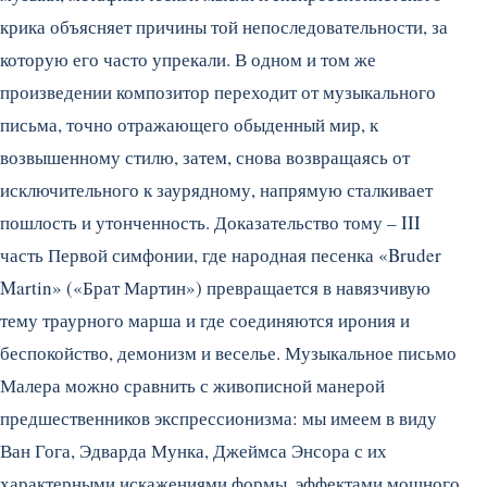
крика объясняет причины той непоследовательности, за
которую его часто упрекали. В одном и том же
произведении композитор переходит от музыкального
письма, точно отражающего обыденный мир, к
возвышенному стилю, затем, снова возвращаясь от
исключительного к заурядному, напрямую сталкивает
пошлость и утонченность. Доказательство тому – III
часть Первой симфонии, где народная песенка «Bruder
Martin» («Брат Мартин») превращается в навязчивую
тему траурного марша и где соединяются ирония и
беспокойство, демонизм и веселье. Музыкальное письмо
Малера можно сравнить с живописной манерой
предшественников экспрессионизма: мы имеем в виду
Ван Гога, Эдварда Мунка, Джеймса Энсора с их
характерными искажениями формы, эффектами мощного