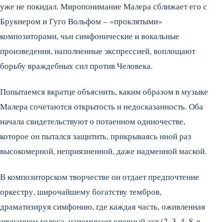
уже не покидал. Миропонимание Малера сближает его с
Брукнером и Гуго Вольфом – «проклятыми»
композиторами, чьи симфонические и вокальные
произведения, наполненные экспрессией, воплощают
борьбу враждебных сил против Человека.
Попытаемся вкратце объяснить, каким образом в музыке
Малера сочетаются открытость и недосказанность. Оба
начала свидетельствуют о потаенном одиночестве,
которое он пытался защитить, прикрываясь иной раз
высокомерной, неприязненной, даже надменной маской.
В композиторском творчестве он отдает предпочтение
оркестру, широчайшему богатству тембров,
драматизируя симфонию, где каждая часть, оживленная
звучанием голоса, напоминает оперный акт (2, 3, 4, 8-я