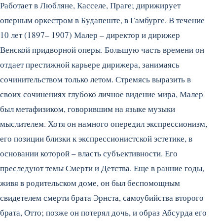
Работает в Любляне, Касселе, Праге; дирижирует
оперным оркестром в Будапеште, в Гамбурге. В течение
10 лет (1897– 1907) Малер – директор и дирижер
Венской придворной оперы. Большую часть времени он
отдает престижной карьере дирижера, занимаясь
сочинительством только летом. Стремясь выразить в
своих сочинениях глубоко личное видение мира, Малер
был метафизиком, говорившим на языке музыки
мыслителем. Хотя он намного опередил экспрессионизм,
его позиции близки к экспрессионистской эстетике, в
основании которой – власть субъективности. Его
преследуют темы Смерти и Детства. Еще в ранние годы,
живя в родительском доме, он был беспомощным
свидетелем смерти брата Эрнста, самоубийства второго
брата, Отто; позже он потерял дочь, и образ Абсурда его