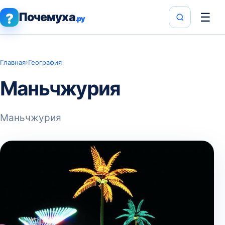
Почемуха
☰
?
.ру
Главная
›
География
Маньчжурия
Маньчжурия